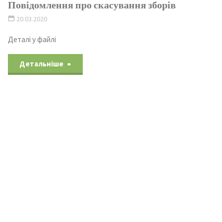
Повідомлення про скасування зборів
20.03.2020
Деталі у файлі
Детальніше
Збори акціонерів
27.02.2020
Шановні акціонери! У файлі нижче повідомлення про
проведення зборів.
Детальніше
Повідомлення про зміну складу посадових